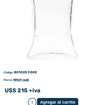
B01020 C500
Código:
Whirl-pak
Marca:
U$S 215 +iva