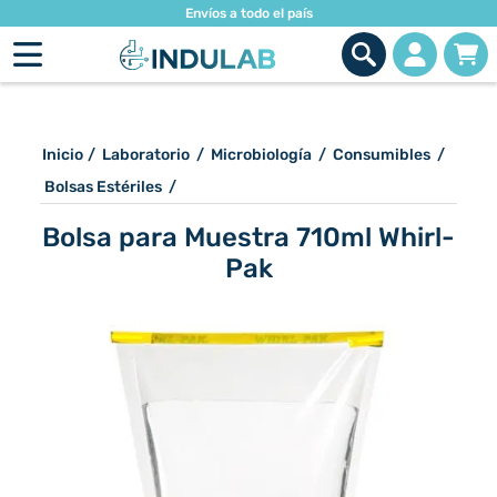
Envíos a todo el país
Inicio
/
Laboratorio
/
Microbiología
/
Consumibles
/
Bolsas Estériles
/
Bolsa para Muestra 710ml Whirl-
Pak