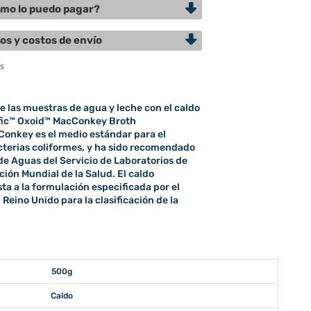
mo lo puedo pagar?
os y costos de envío
de las muestras de agua y leche con el caldo
ific™ Oxoid™ MacConkey Broth
Conkey es el medio estándar para el
cterias coliformes, y ha sido recomendado
 de Aguas del Servicio de Laboratorios de
ción Mundial de la Salud. El caldo
a a la formulación especificada por el
eino Unido para la clasificación de la
500g
Caldo