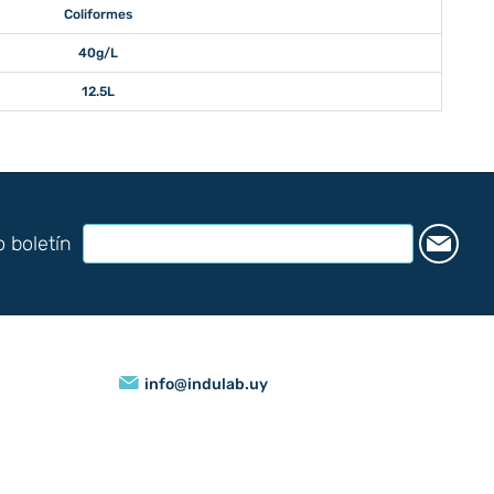
Coliformes
40g/L
12.5L
o boletín
info@indulab.uy