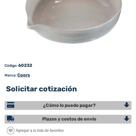
60232
Código:
Coors
Marca:
Solicitar cotización
¿Cómo lo puedo pagar?
Plazos y costos de envío