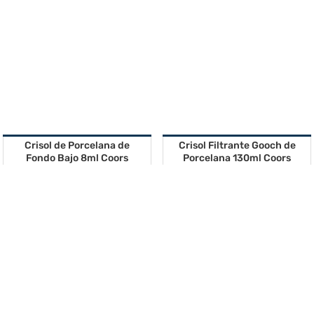
Crisol de Porcelana de
Crisol Filtrante Gooch de
Fondo Bajo 8ml Coors
Porcelana 130ml Coors
Solicitar cotización
U$S 85 +iva