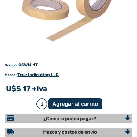
CSWN-1T
Código:
True Indicating LLC
Marca:
U$S 17 +iva
¿Cómo lo puedo pagar?
Plazos y costos de envío