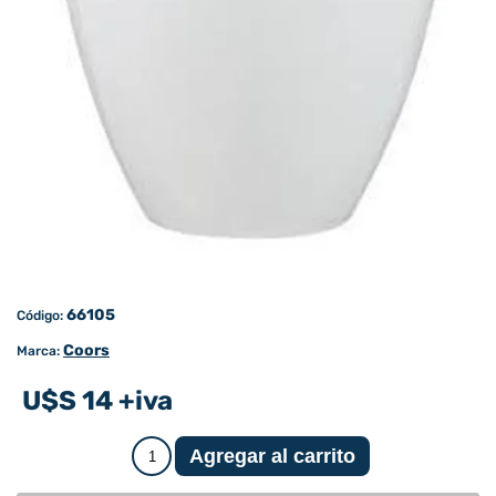
66105
Código:
Coors
Marca:
U$S 14 +iva