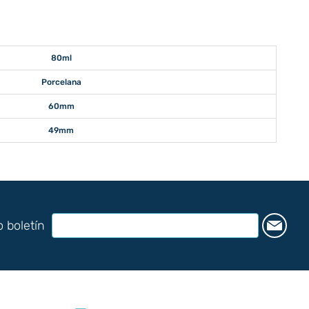
80ml
Porcelana
60mm
49mm
o boletín