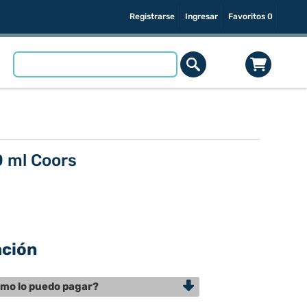
Registrarse
Ingresar
Favoritos
0
0 ml Coors
ación
mo lo puedo pagar?