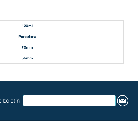
120ml
Porcelana
70mm
56mm
o boletín