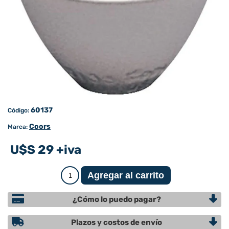
60137
Código:
Coors
Marca:
U$S 29 +iva
¿Cómo lo puedo pagar?
Plazos y costos de envío