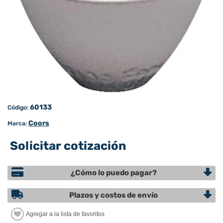
60133
Código:
Coors
Marca:
Solicitar cotización
¿Cómo lo puedo pagar?
Plazos y costos de envío