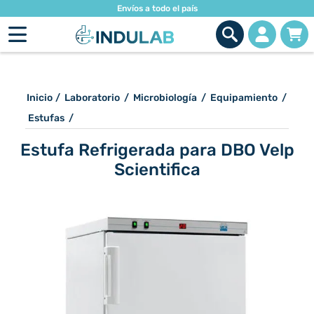
Envíos a todo el país
Inicio
/
Laboratorio
/
Microbiología
/
Equipamiento
/
Estufas
/
Estufa Refrigerada para DBO Velp
Scientifica