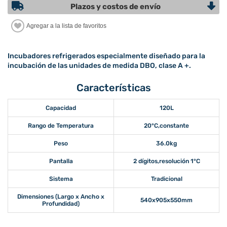
Plazos y costos de envío
Incubadores refrigerados especialmente diseñado para la
incubación de las unidades de medida DBO, clase A +.
Características
Capacidad
120L
Rango de Temperatura
20°C,constante
Peso
36.0kg
Pantalla
2 dígitos,resolución 1°C
Sistema
Tradicional
Dimensiones (Largo x Ancho x
540x905x550mm
Profundidad)