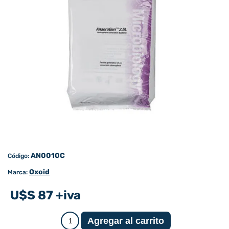
AN0010C
Código:
Oxoid
Marca:
U$S 87 +iva