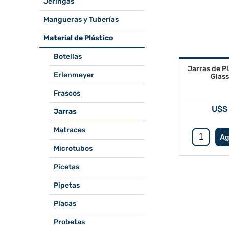
Jeringas
Mangueras y Tuberías
Material de Plástico
Botellas
Jarras de P
Erlenmeyer
Glas
Frascos
U$S 
Jarras
Matraces
Microtubos
Picetas
Pipetas
Placas
Probetas