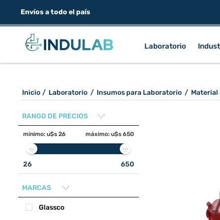
Envíos a todo el país
Laboratorio
Indust
Inicio
/
Laboratorio
/
Insumos para Laboratorio
/
Material
RANGO DE PRECIOS
mínimo:
u$s 26
máximo:
u$s 650
26
650
MARCAS
Glassco