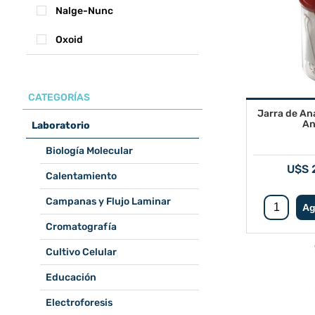
Nalge-Nunc
Oxoid
CATEGORÍAS
Jarra de An
An
Laboratorio
Biología Molecular
U$S 
Calentamiento
Campanas y Flujo Laminar
Cromatografía
Cultivo Celular
Educación
Electroforesis