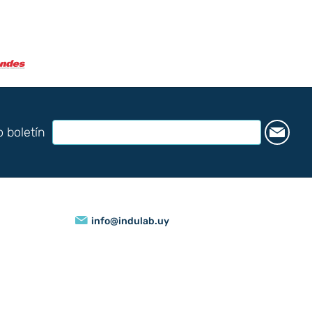
o boletín
info@indulab.uy