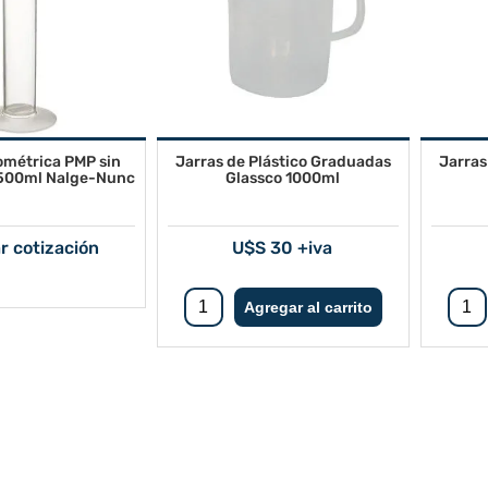
ométrica PMP sin
Jarras de Plástico Graduadas
Jarras
500ml Nalge-Nunc
Glassco 1000ml
ar cotización
U$S 30 +iva