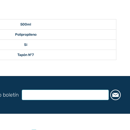
500ml
Polipropileno
Si
Tapón N°7
o boletín