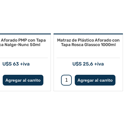
 Aforado PMP con Tapa
Matraz de Plástico Aforado con
ca Nalge-Nunc 50ml
Tapa Rosca Glassco 1000ml
U$S 63 +iva
U$S 25,6 +iva