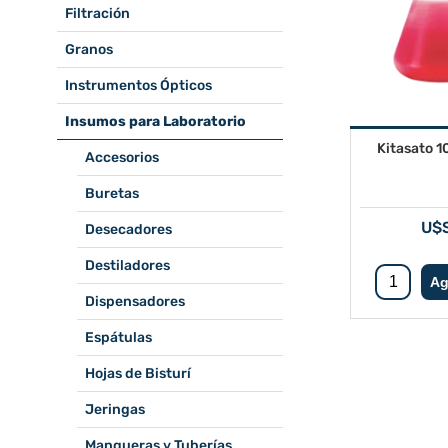
Filtración
Granos
Instrumentos Ópticos
Insumos para Laboratorio
Kitasato 
Accesorios
Buretas
U$S
Desecadores
Destiladores
Dispensadores
Espátulas
Hojas de Bisturí
Jeringas
Mangueras y Tuberías