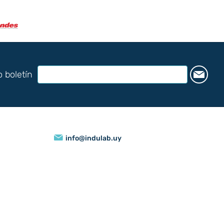
o boletín
info@indulab.uy