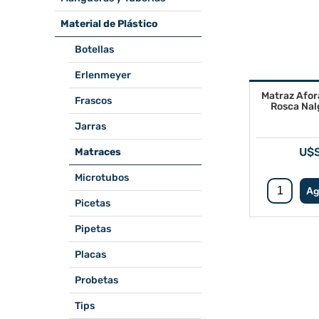
Material de Plástico
Botellas
Erlenmeyer
Matraz Afor
Frascos
Rosca Na
Jarras
U$S
Matraces
Microtubos
Picetas
Pipetas
Placas
Probetas
Tips