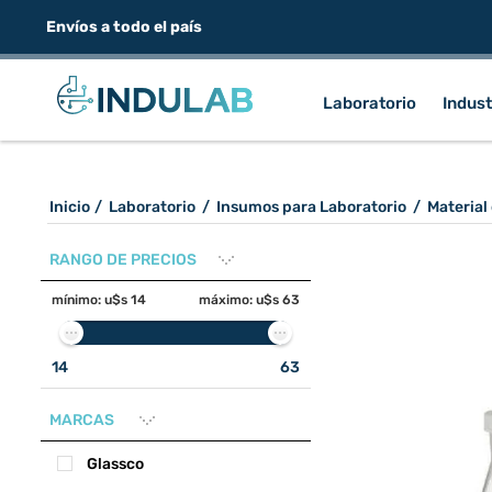
Envíos a todo el país
Laboratorio
Indust
Inicio
/
Laboratorio
/
Insumos para Laboratorio
/
Material
RANGO DE PRECIOS
mínimo:
u$s 14
máximo:
u$s 63
14
63
MARCAS
Glassco