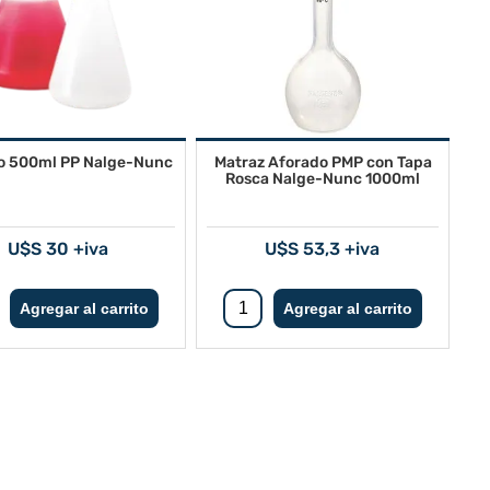
to 500ml PP Nalge-Nunc
Matraz Aforado PMP con Tapa
Rosca Nalge-Nunc 1000ml
U$S 30 +iva
U$S 53,3 +iva