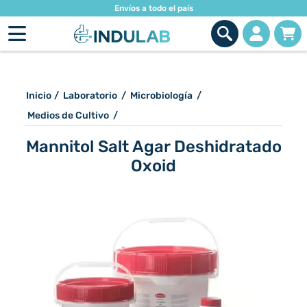
Envíos a todo el país
Inicio
/
Laboratorio
/
Microbiología
/
Medios de Cultivo
/
Mannitol Salt Agar Deshidratado
Oxoid