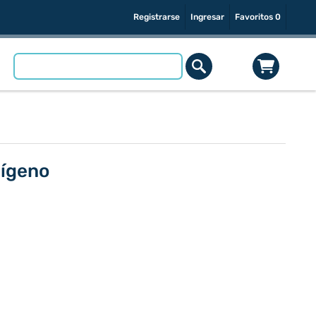
Registrarse
Ingresar
Favoritos
0
xígeno