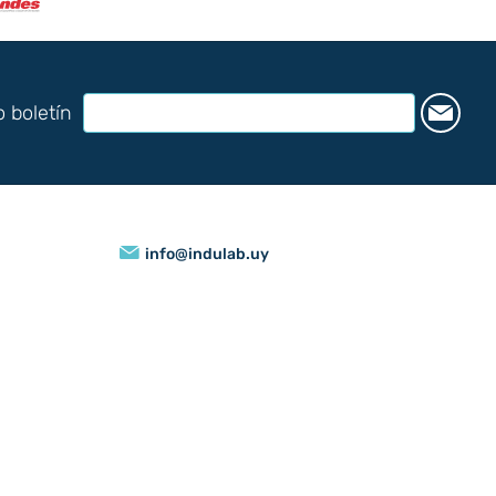
o boletín
info@indulab.uy