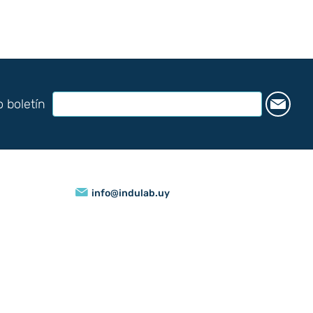
o boletín
info@indulab.uy