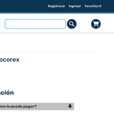
Registrarse
Ingresar
Favoritos
0
Socorex
ación
mo lo puedo pagar?