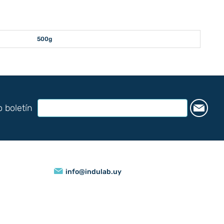
500g
o boletín
info@indulab.uy