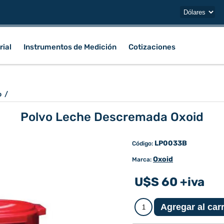
rial
Instrumentos de Medición
Cotizaciones
o
/
Polvo Leche Descremada Oxoid
LP0033B
Código:
Oxoid
Marca:
U$S 60 +iva