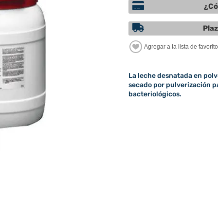
¿Có
Plaz
La leche desnatada en polvo
secado por pulverización pa
bacteriológicos.