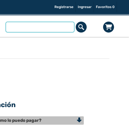
Registrarse
Ingresar
Favoritos
0
ación
mo lo puedo pagar?