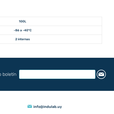
100L
-86 a -40°C
2 internas
o boletín
info@indulab.uy