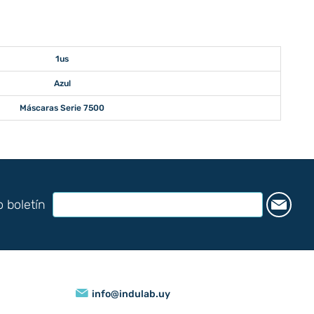
1us
Azul
Máscaras Serie 7500
o boletín
info@indulab.uy