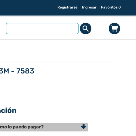
Registrarse
Ingresar
Favoritos
0
 3M - 7583
ación
mo lo puedo pagar?