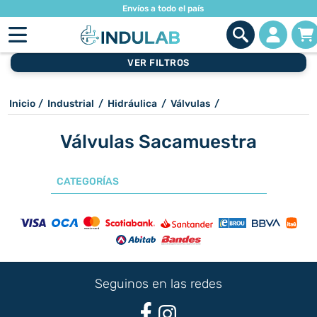
Envíos a todo el país
VER FILTROS
Inicio
/
Industrial
/
Hidráulica
/
Válvulas
/
Válvulas Sacamuestra
CATEGORÍAS
Seguinos en las redes