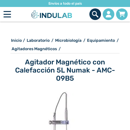
Envíos a todo el país
Inicio
/
Laboratorio
/
Microbiología
/
Equipamiento
/
Agitadores Magnéticos
/
Agitador Magnético con
Calefacción 5L Numak - AMC-
09B5