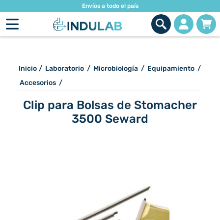
Envíos a todo el país
Inicio
/
Laboratorio
/
Microbiología
/
Equipamiento
/
Accesorios
/
Clip para Bolsas de Stomacher
3500 Seward