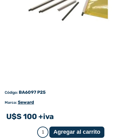
BA6097 P25
Código:
Seward
Marca:
U$S 100 +iva