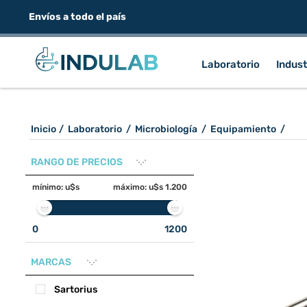
Envíos a todo el país
Laboratorio
Indust
Inicio
/
Laboratorio
/
Microbiología
/
Equipamiento
/
RANGO DE PRECIOS
mínimo:
u$s
máximo:
u$s 1.200
0
1200
MARCAS
Sartorius