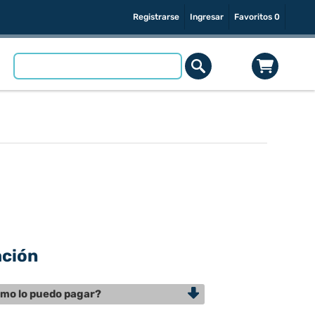
Registrarse
Ingresar
Favoritos
0
ación
mo lo puedo pagar?