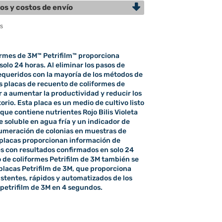
os y costos de envío
ormes de 3M™ Petrifilm™ proporciona
olo 24 horas. Al eliminar los pasos de
equeridos con la mayoría de los métodos de
as placas de recuento de coliformes de
 a aumentar la productividad y reducir los
orio. Esta placa es un medio de cultivo listo
que contiene nutrientes Rojo Bilis Violeta
e soluble en agua fría y un indicador de
enumeración de colonias en muestras de
 placas proporcionan información de
es con resultados confirmados en solo 24
o de coliformes Petrifilm de 3M también se
 placas Petrifilm de 3M, que proporciona
istentes, rápidos y automatizados de los
 petrifilm de 3M en 4 segundos.