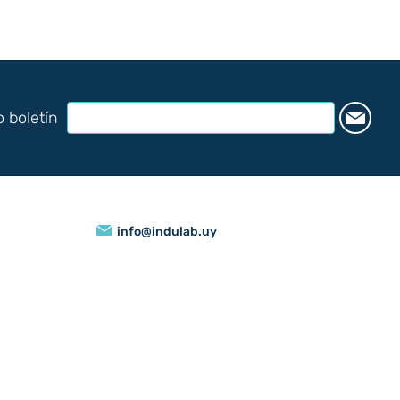
o boletín
info@indulab.uy