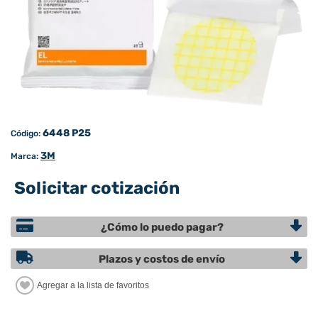
6448 P25
Código:
3M
Marca:
Solicitar cotización
¿Cómo lo puedo pagar?
Plazos y costos de envío