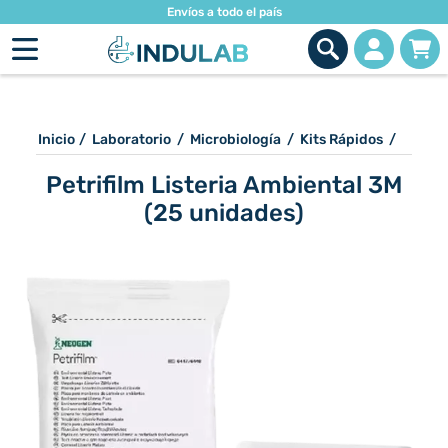
Envíos a todo el país
Inicio
/
Laboratorio
/
Microbiología
/
Kits Rápidos
/
Petrifilm Listeria Ambiental 3M
(25 unidades)