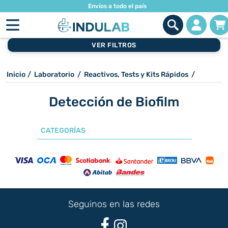
Envíos a todo el país
VER FILTROS
Inicio
/
Laboratorio
/
Reactivos, Tests y Kits Rápidos
/
Detección de Biofilm
CATEGORÍAS
Seguinos en las redes