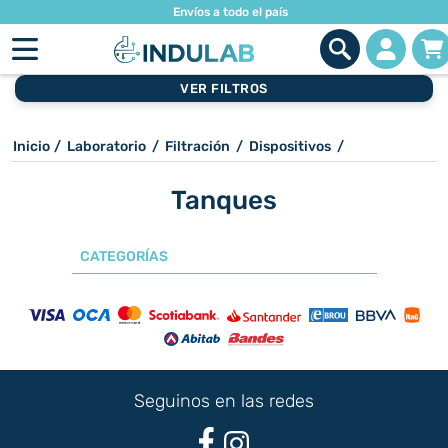
Envíos a todo el país
VER FILTROS
Inicio
/
Laboratorio
/
Filtración
/
Dispositivos
/
Tanques
CATEGORÍAS
Seguinos en las redes