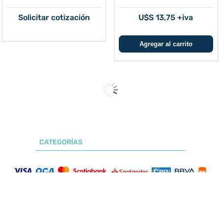
Solicitar cotización
U$S 13,75 +iva
Botella Woulff de Vidrio con
Botella Youtility con Tapa
Grifo Sartorius
Duran 1L (x4)
Solicitar cotización
U$S 55 +iva